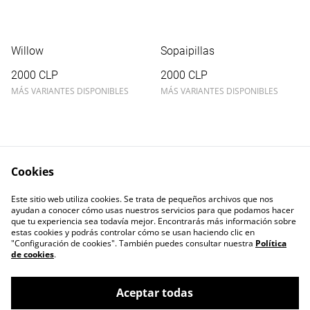
Willow
Sopaipillas
2000 CLP
2000 CLP
MÁS VARIANTES DISPONIBLES
MÁS VARIANTES DISPONIBLES
Cookies
Este sitio web utiliza cookies. Se trata de pequeños archivos que nos
Contacta con nosotros
Términos legales
ayudan a conocer cómo usas nuestros servicios para que podamos hacer
Política de Privacidad
Política de cookies
que tu experiencia sea todavía mejor. Encontrarás más información sobre
estas cookies y podrás controlar cómo se usan haciendo clic en
"Configuración de cookies". También puedes consultar nuestra
Política
de cookies
.
Aceptar todas