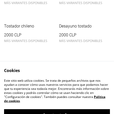
MÁS VARIANTES DISPONIBLES
MÁS VARIANTES DISPONIBLES
Tostador chileno
Desayuno tostado
2000 CLP
2000 CLP
MÁS VARIANTES DISPONIBLES
MÁS VARIANTES DISPONIBLES
Cookies
Este sitio web utiliza cookies. Se trata de pequeños archivos que nos
Contacta con nosotros
Términos legales
ayudan a conocer cómo usas nuestros servicios para que podamos hacer
Política de Privacidad
Política de cookies
que tu experiencia sea todavía mejor. Encontrarás más información sobre
estas cookies y podrás controlar cómo se usan haciendo clic en
"Configuración de cookies". También puedes consultar nuestra
Política
de cookies
.