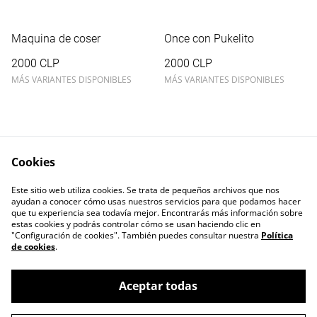
Maquina de coser
Once con Pukelito
2000 CLP
2000 CLP
MÁS VARIANTES DISPONIBLES
MÁS VARIANTES DISPONIBLES
Cookies
Este sitio web utiliza cookies. Se trata de pequeños archivos que nos
Contacta con nosotros
Términos legales
ayudan a conocer cómo usas nuestros servicios para que podamos hacer
Política de Privacidad
Política de cookies
que tu experiencia sea todavía mejor. Encontrarás más información sobre
estas cookies y podrás controlar cómo se usan haciendo clic en
"Configuración de cookies". También puedes consultar nuestra
Política
de cookies
.
Aceptar todas
©
2026
LUNION SpA